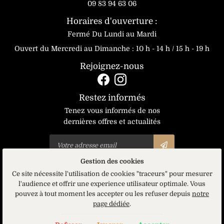
09 83 94 63 06
Tarifs
Horaires d'ouverture :
Restez infor
Fermé Du Lundi au Mardi
Actualités
Ouvert du Mercredi au Dimanche : 10 h - 14 h / 15 h - 19 h
En cochant cette case, vous consentez à recevoir nos propositions
commerciales à l'adresse email indiqué ci-dessus. Vous pouvez vous
Inscription Newsle
désinscrire à tout moment en utilisant
le formulaire de désinscription
.
Rejoignez-nous
Avis
Inscription
Contact
Restez informés
Rejoignez-nou
Tenez vous informés de nos
dernières offres et actualités
Gestion des cookies
Ce site nécessite l'utilisation de cookies "traceurs" pour mesurer
Mentions Légales
l'audience et offrir une experience utilisateur optimale. Vous
Conditions générales d'utilisation
Politique de confidentialité
pouvez à tout moment les accepter ou les refuser depuis
notre
Gestion des cookies
page dédiée
.
Sitemap