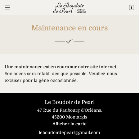


47 Rue du Faubourg d'Orléans,
45200 Montargis
Maintenance en cours
09 83 94 63 06
Une maintenance est en cours sur notre site internet.
Son accès sera rétabli dès que possible. Veuillez nous
excuser pour la gène occasionnée.
Une question

Adresse email de réception
Le Boudoir de Pearl
Accueil
47 Rue du Faubourg d'Orléans,
09 83 94 63 0

Recopier le code ci-contre
45200 Montargis
iffure et barbier
Afficher la carte
Rafraîchir le captcha

llage et esthétique